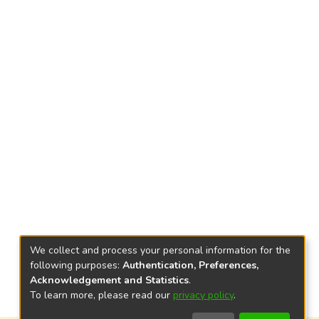
We collect and process your personal information for the
following purposes:
Authentication, Preferences,
Acknowledgement and Statistics
.
To learn more, please read our
privacy policy
.