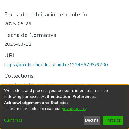
Fecha de publicación en boletín
2025-05-26
Fecha de Normativa
2025-03-12
URI
https://boletin.unc.edu.ar/handle/123456789/6200
Collections
Edición 001/2025 del 26 de mayo de 2025
We collect and process your personal information for the
following purposes:
Authentication, Preferences,
Acknowledgement and Statistics
.
To learn more, please read our
privacy policy
.
Universidad Nacional de Córdoba
Customize
Decline
That's ok