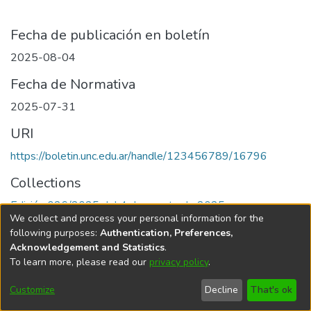
Fecha de publicación en boletín
2025-08-04
Fecha de Normativa
2025-07-31
URI
https://boletin.unc.edu.ar/handle/123456789/16796
Collections
Edición 026/2025 del 4 de agosto de 2025
We collect and process your personal information for the
following purposes:
Authentication, Preferences,
Acknowledgement and Statistics
.
To learn more, please read our
privacy policy
.
Universidad Nacional de Córdoba
Customize
Decline
That's ok