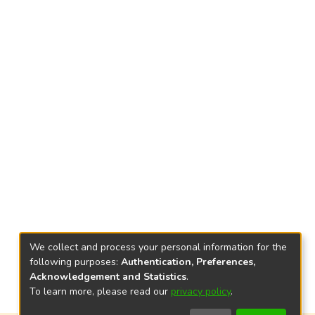
We collect and process your personal information for the
following purposes:
Authentication, Preferences,
Acknowledgement and Statistics
.
To learn more, please read our
privacy policy
.