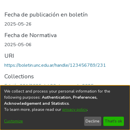
Fecha de publicación en boletín
2025-05-26
Fecha de Normativa
2025-05-06
URI
https://boletin.unc.edu.ar/handle/123456789/231
Collections
Edición 001/2025 del 26 de mayo de 2025
We collect and process your personal information for the
following purposes:
Authentication, Preferences,
Acknowledgement and Statistics
.
To learn more, please read our
privacy policy
.
Universidad Nacional de Córdoba
Customize
Decline
That's ok