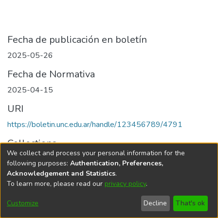
Fecha de publicación en boletín
2025-05-26
Fecha de Normativa
2025-04-15
URI
https://boletin.unc.edu.ar/handle/123456789/4791
Collections
We collect and process your personal information for the
Edición 001/2025 del 26 de mayo de 2025
following purposes:
Authentication, Preferences,
Acknowledgement and Statistics
.
To learn more, please read our
privacy policy
.
Universidad Nacional de Córdoba
Customize
Decline
That's ok