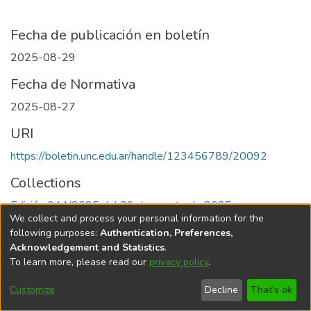
Fecha de publicación en boletín
2025-08-29
Fecha de Normativa
2025-08-27
URI
https://boletin.unc.edu.ar/handle/123456789/20092
Collections
Edición 044/2025 del 29 de agosto de 2025
We collect and process your personal information for the
following purposes:
Authentication, Preferences,
Acknowledgement and Statistics
.
To learn more, please read our
privacy policy
.
Universidad Nacional de Córdoba
Customize
Decline
That's ok