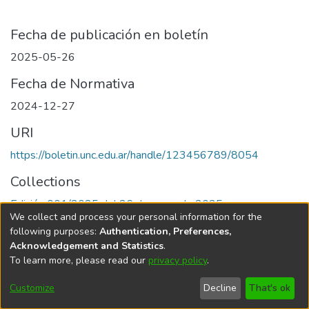
Fecha de publicación en boletín
2025-05-26
Fecha de Normativa
2024-12-27
URI
https://boletin.unc.edu.ar/handle/123456789/8054
Collections
Edición 001/2025 del 26 de mayo de 2025
We collect and process your personal information for the
following purposes:
Authentication, Preferences,
Acknowledgement and Statistics
.
To learn more, please read our
privacy policy
.
Universidad Nacional de Córdoba
Customize
Decline
That's ok