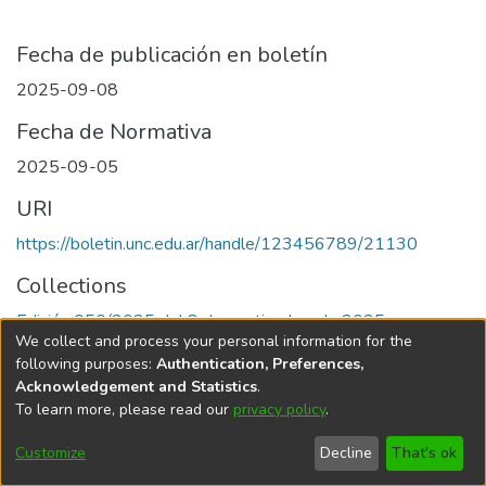
Fecha de publicación en boletín
2025-09-08
Fecha de Normativa
2025-09-05
URI
https://boletin.unc.edu.ar/handle/123456789/21130
Collections
Edición 050/2025 del 8 de septiembre de 2025
We collect and process your personal information for the
following purposes:
Authentication, Preferences,
Acknowledgement and Statistics
.
To learn more, please read our
privacy policy
.
Universidad Nacional de Córdoba
Customize
Decline
That's ok