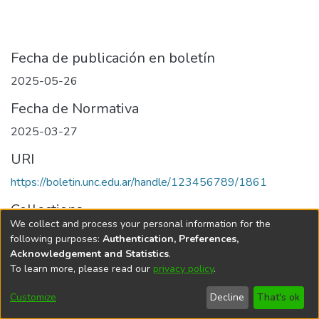
Fecha de publicación en boletín
2025-05-26
Fecha de Normativa
2025-03-27
URI
https://boletin.unc.edu.ar/handle/123456789/1861
Collections
We collect and process your personal information for the
Edición 001/2025 del 26 de mayo de 2025
following purposes:
Authentication, Preferences,
Acknowledgement and Statistics
.
To learn more, please read our
privacy policy
.
Universidad Nacional de Córdoba
Customize
Decline
That's ok