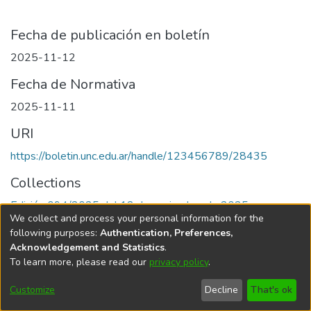
Fecha de publicación en boletín
2025-11-12
Fecha de Normativa
2025-11-11
URI
https://boletin.unc.edu.ar/handle/123456789/28435
Collections
Edición 094/2025 del 12 de noviembre de 2025
We collect and process your personal information for the
following purposes:
Authentication, Preferences,
Acknowledgement and Statistics
.
To learn more, please read our
privacy policy
.
Universidad Nacional de Córdoba
Customize
Decline
That's ok