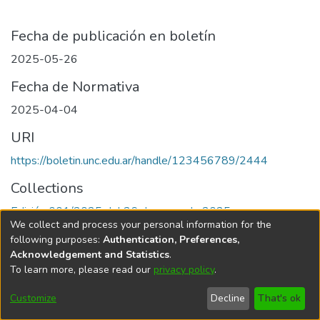
Fecha de publicación en boletín
2025-05-26
Fecha de Normativa
2025-04-04
URI
https://boletin.unc.edu.ar/handle/123456789/2444
Collections
Edición 001/2025 del 26 de mayo de 2025
We collect and process your personal information for the
following purposes:
Authentication, Preferences,
Acknowledgement and Statistics
.
To learn more, please read our
privacy policy
.
Universidad Nacional de Córdoba
Customize
Decline
That's ok