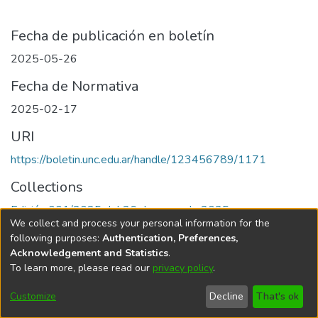
Fecha de publicación en boletín
2025-05-26
Fecha de Normativa
2025-02-17
URI
https://boletin.unc.edu.ar/handle/123456789/1171
Collections
Edición 001/2025 del 26 de mayo de 2025
We collect and process your personal information for the
following purposes:
Authentication, Preferences,
Acknowledgement and Statistics
.
To learn more, please read our
privacy policy
.
Universidad Nacional de Córdoba
Customize
Decline
That's ok