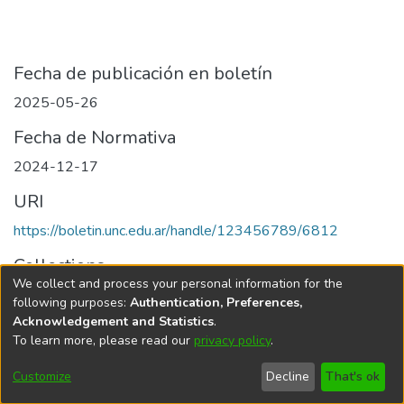
Fecha de publicación en boletín
2025-05-26
Fecha de Normativa
2024-12-17
URI
https://boletin.unc.edu.ar/handle/123456789/6812
Collections
We collect and process your personal information for the
Edición 001/2025 del 26 de mayo de 2025
following purposes:
Authentication, Preferences,
Acknowledgement and Statistics
.
To learn more, please read our
privacy policy
.
Universidad Nacional de Córdoba
Customize
Decline
That's ok