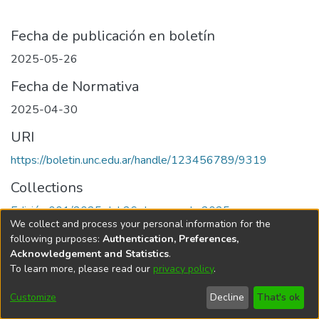
Fecha de publicación en boletín
2025-05-26
Fecha de Normativa
2025-04-30
URI
https://boletin.unc.edu.ar/handle/123456789/9319
Collections
Edición 001/2025 del 26 de mayo de 2025
We collect and process your personal information for the
following purposes:
Authentication, Preferences,
Acknowledgement and Statistics
.
To learn more, please read our
privacy policy
.
Universidad Nacional de Córdoba
Customize
Decline
That's ok