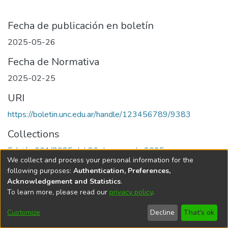
Fecha de publicación en boletín
2025-05-26
Fecha de Normativa
2025-02-25
URI
https://boletin.unc.edu.ar/handle/123456789/9383
Collections
Edición 001/2025 del 26 de mayo de 2025
We collect and process your personal information for the
following purposes:
Authentication, Preferences,
Acknowledgement and Statistics
.
To learn more, please read our
privacy policy
.
Universidad Nacional de Córdoba
Customize
Decline
That's ok