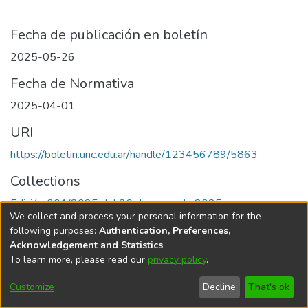
Fecha de publicación en boletín
2025-05-26
Fecha de Normativa
2025-04-01
URI
https://boletin.unc.edu.ar/handle/123456789/5863
Collections
Edición 001/2025 del 26 de mayo de 2025
We collect and process your personal information for the
following purposes:
Authentication, Preferences,
Acknowledgement and Statistics
.
To learn more, please read our
privacy policy
.
Universidad Nacional de Córdoba
Customize
Decline
That's ok