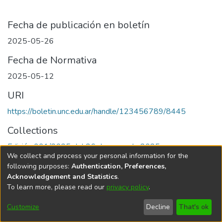
Fecha de publicación en boletín
2025-05-26
Fecha de Normativa
2025-05-12
URI
https://boletin.unc.edu.ar/handle/123456789/8445
Collections
Edición 001/2025 del 26 de mayo de 2025
We collect and process your personal information for the
following purposes:
Authentication, Preferences,
Acknowledgement and Statistics
.
To learn more, please read our
privacy policy
.
Universidad Nacional de Córdoba
Customize
Decline
That's ok