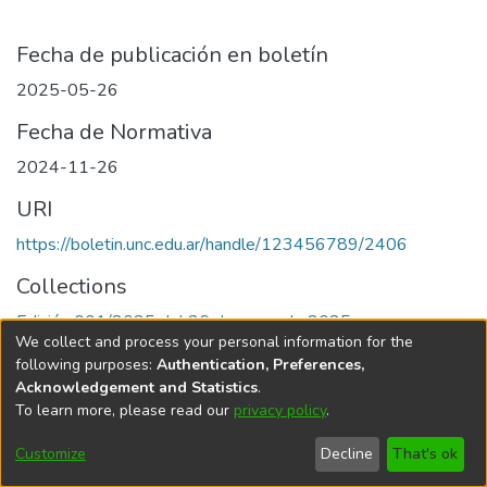
Fecha de publicación en boletín
2025-05-26
Fecha de Normativa
2024-11-26
URI
https://boletin.unc.edu.ar/handle/123456789/2406
Collections
Edición 001/2025 del 26 de mayo de 2025
We collect and process your personal information for the
following purposes:
Authentication, Preferences,
Acknowledgement and Statistics
.
To learn more, please read our
privacy policy
.
Universidad Nacional de Córdoba
Customize
Decline
That's ok