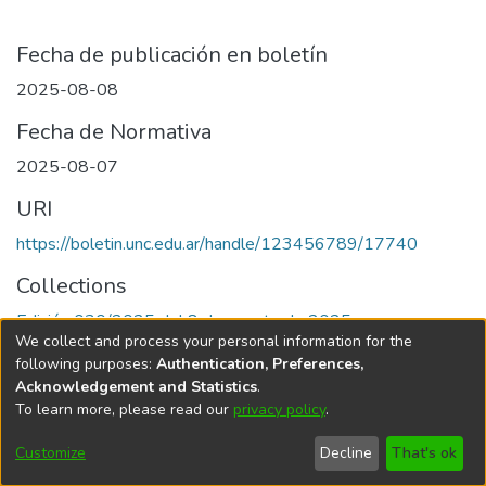
Fecha de publicación en boletín
2025-08-08
Fecha de Normativa
2025-08-07
URI
https://boletin.unc.edu.ar/handle/123456789/17740
Collections
Edición 030/2025 del 8 de agosto de 2025
We collect and process your personal information for the
following purposes:
Authentication, Preferences,
Acknowledgement and Statistics
.
To learn more, please read our
privacy policy
.
Universidad Nacional de Córdoba
Customize
Decline
That's ok