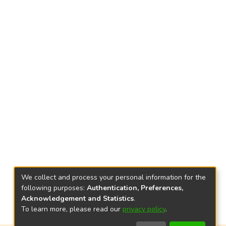
We collect and process your personal information for the
following purposes:
Authentication, Preferences,
Acknowledgement and Statistics
.
To learn more, please read our
privacy policy
.