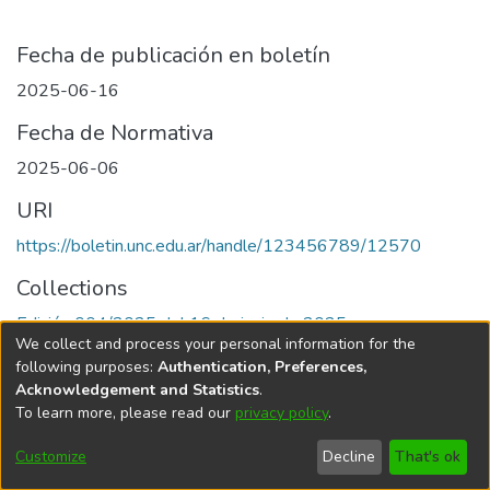
Fecha de publicación en boletín
2025-06-16
Fecha de Normativa
2025-06-06
URI
https://boletin.unc.edu.ar/handle/123456789/12570
Collections
Edición 004/2025 del 16 de junio de 2025
We collect and process your personal information for the
following purposes:
Authentication, Preferences,
Acknowledgement and Statistics
.
To learn more, please read our
privacy policy
.
Universidad Nacional de Córdoba
Customize
Decline
That's ok