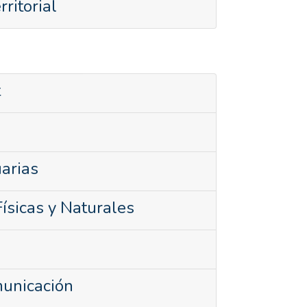
ritorial
t
arias
ísicas y Naturales
municación